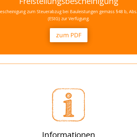
Freistellungsbescheinigung
ngsbescheinigung zum Steuerabzug bei Bauleistungen gemäss §48 b, A
(EStG) zur Verfügung.
zum PDF
Informationen