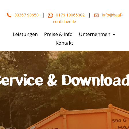
09367 90650
|
0176 19065002
|
info@haaf-
container.de
Leistungen
Preise & Info
Unternehmen
Kontakt
ervice & Downloa