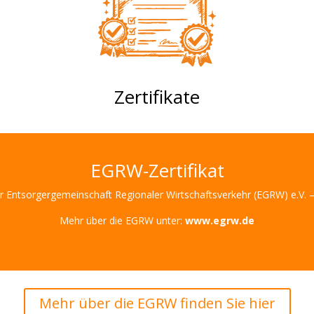
Zertifikate
EGRW-Zertifikat
er Entsorgergemeinschaft Regionaler Wirtschaftsverkehr (EGRW) e.V. – 
Mehr über die EGRW unter:
www.egrw.de
Mehr über die EGRW finden Sie hier