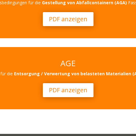
sbedingungen für die
Gestellung von Abfallcontainern (AGA)
Fass
PDF anzeigen
AGE
für die
Entsorgung / Verwertung von belasteten Materialien (
PDF anzeigen