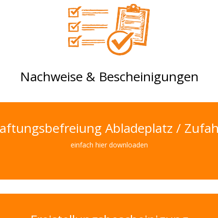
Nachweise & Bescheinigungen
aftungsbefreiung Abladeplatz / Zufah
einfach hier downloaden